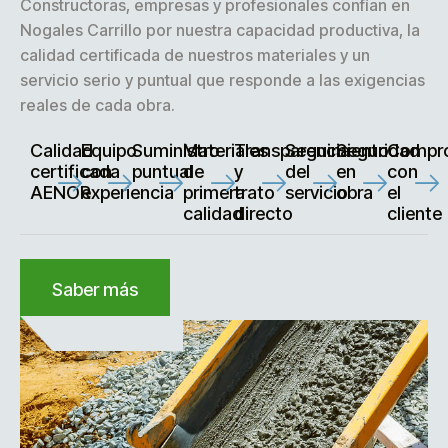
Constructoras, empresas y profesionales confían en
Nogales Carrillo por nuestra capacidad productiva, la
calidad certificada de nuestros materiales y un
servicio serio y puntual que responde a las exigencias
reales de cada obra.
Calidad
Equipo
Suministro
Materiales
Transparencia
Seguimiento
Seguridad
Compr
certificada
con
puntual
de
y
del
en
con
AENOR
experiencia
primera
trato
servicio
obra
el
calidad
directo
cliente
Saber más