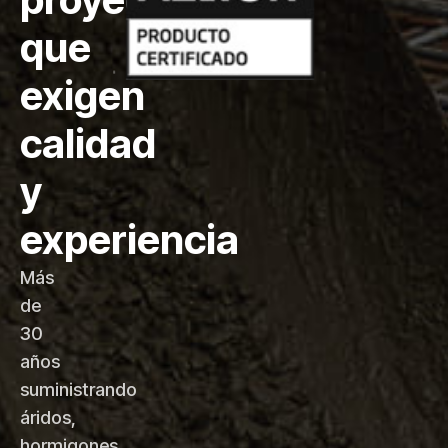
que
exigen
calidad
y
experiencia
Más
de
30
años
suministrando
áridos,
hormigones