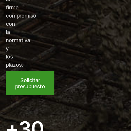
firme
compromiso
con
la
normativa
y
los
plazos.
Solicitar
presupuesto
+
30