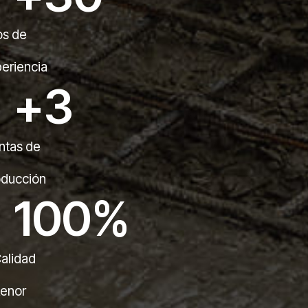
os de
eriencia
+
3
ntas de
oducción
100
%
alidad
enor